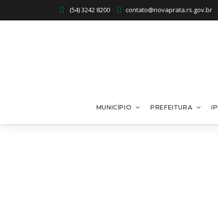
(54) 3242 8200
contato@novaprata.rs.gov.br
MUNICÍPIO
PREFEITURA
I
Eleições Conselho Tu