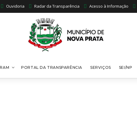
Ouvidoria
Radar da Transparência
Acesso à Informação
PRAM
PORTAL DA TRANSPARÊNCIA
SERVIÇOS
SEI/NP
telar > Resoluções 2023