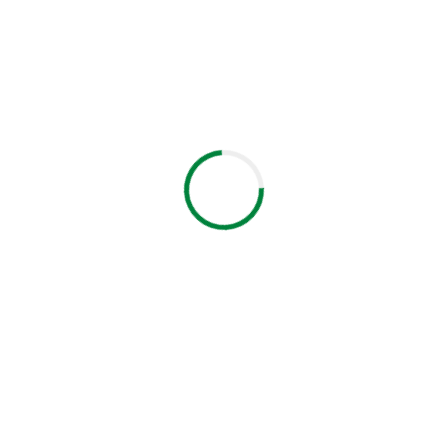
Links Rápidos
VIDOR
LICITAÇÕES
ntracheques
Editais e Licitações
tema Multi
LicitaCon