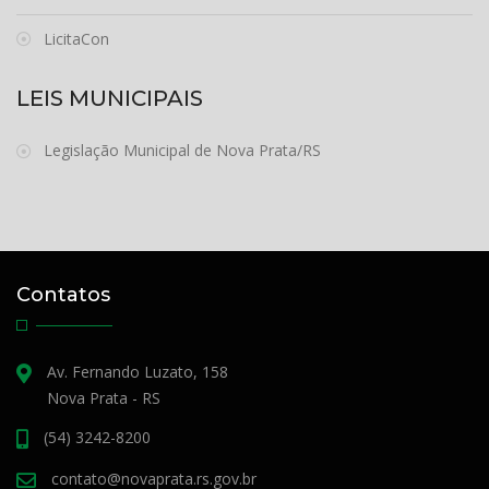
LicitaCon
LEIS MUNICIPAIS
Legislação Municipal de Nova Prata/RS
Contatos
Av. Fernando Luzato, 158
Nova Prata - RS
(54) 3242-8200
contato@novaprata.rs.gov.br