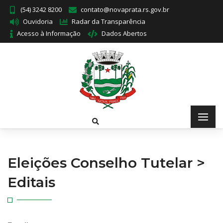
(54) 3242 8200
contato@novaprata.rs.gov.br
Ouvidoria
Radar da Transparência
Acesso à Informação
Dados Abertos
Eleições Conselho Tutelar >
Editais