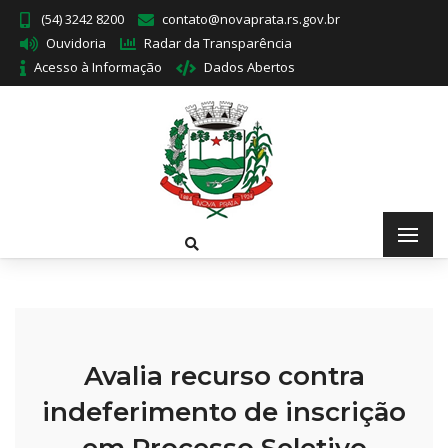
(54) 3242 8200
contato@novaprata.rs.gov.br
Ouvidoria
Radar da Transparência
Acesso à Informação
Dados Abertos
Avalia recurso contra
indeferimento de inscrição