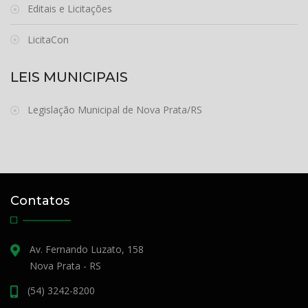
Editais e Licitações
LicitaCon
LEIS MUNICIPAIS
Legislação Municipal de Nova Prata/RS
Contatos
Av. Fernando Luzato, 158
Nova Prata - RS
(54) 3242-8200