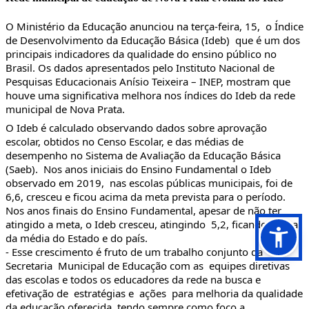
O Ministério da Educação anunciou na terça-feira, 15,  o Índice 
de Desenvolvimento da Educação Básica (Ideb)  que é um dos 
principais indicadores da qualidade do ensino público no 
Brasil. Os dados apresentados pelo Instituto Nacional de 
Pesquisas Educacionais Anísio Teixeira – INEP, mostram que 
houve uma significativa melhora nos índices do Ideb da rede 
municipal de Nova Prata.
O Ideb é calculado observando dados sobre aprovação 
escolar, obtidos no Censo Escolar, e das médias de 
desempenho no Sistema de Avaliação da Educação Básica 
(Saeb).  Nos anos iniciais do Ensino Fundamental o Ideb 
observado em 2019,  nas escolas públicas municipais, foi de 
6,6, cresceu e ficou acima da meta prevista para o período. 
Nos anos finais do Ensino Fundamental, apesar de não ter 
atingido a meta, o Ideb cresceu, atingindo  5,2, ficando acima 
da média do Estado e do país. 
- Esse crescimento é fruto de um trabalho conjunto da 
Secretaria  Municipal de Educação com as  equipes diretivas  
das escolas e todos os educadores da rede na busca e 
efetivação de  estratégias e  ações  para melhoria da qualidade 
da educação oferecida, tendo sempre como foco a  